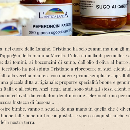
ba, nel cuore delle Langhe. Cristiano ha solo 25 anni ma non gli
 l’appoggio della mamma Mirella. L’idea è quella di permettere ai
e: dai tomini, ai bocconcini di suino, dall’olio d’oliva al burro a
l territorio ha poi spinto Cristiano a riproporre ai suoi clienti l
 fatti alla vecchia maniera con materie prime semplici e soprattut
 di una piccola ditta artigianale: proporre specialità buone e genu
n Italia e all’estero. Anzi, negli anni, sono stati gli stessi clien
ncini coltivati dai contadini dei dintorni e selezionati uno per un
cosa bistecca di fassona...
ostre bimbe, vanno a scuola, do una mano in quella che è diven
 buone fatte bene mi ha conquistata e spero conquisti anche vo
della nostra terra.