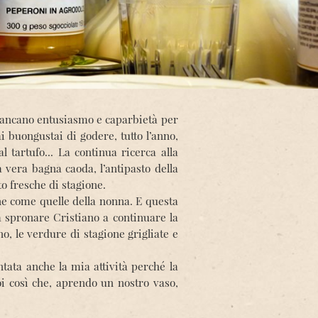
 mancano entusiasmo e caparbietà per
 buongustai di godere, tutto l’anno,
l tartufo... La continua ricerca alla
a vera bagna caoda, l’antipasto della
to fresche di stagione.
ine come quelle della nonna. E questa
ti a spronare Cristiano a continuare la
o, le verdure di stagione grigliate e
tata anche la mia attività perché la
i così che, aprendo un nostro vaso,